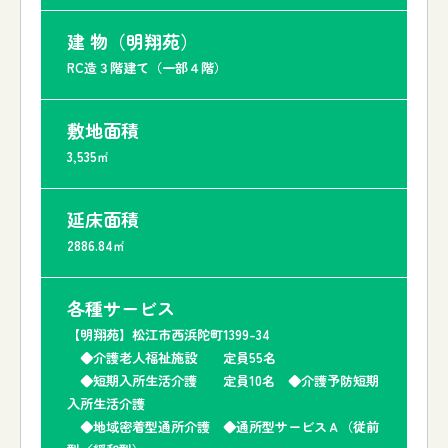
建 物（明翔苑）
RC造３階建て（一部４階）
敷地面積
3,535㎡
延床面積
2886.84㎡
各種サービス
【明翔苑】松江市西浜陀町1399-34
◆介護老人福祉施設 定員55名
◆短期入所生活介護 定員10名 ◆介護予防短期
入所生活介護
◆地域密着型通所介護 ◆通所型サービスＡ（従前