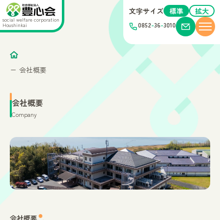
文字サイズ
標準
拡大
social welfare corporation
0852
-
36
-
3010
Houshinkai
会社概要
会社概要
Company
会社概要