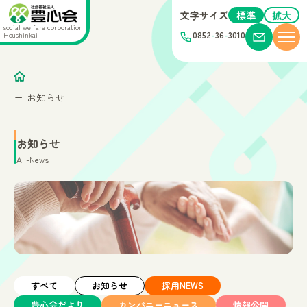
文字サイズ
標準
拡大
social welfare corporation
0852
-
36
-
3010
Houshinkai
お知らせ
お知らせ
All-News
すべて
お知らせ
採用NEWS
豊心会だより
カンパニーニュース
情報公開