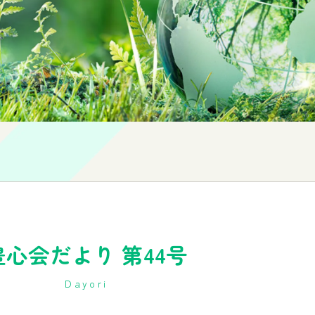
豊心会だより 第44号
Dayori