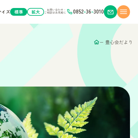
0852
-
36
-
3010
お問い合わせ・
サイズ
標準
拡大
ご相談はお気軽に
豊心会だより