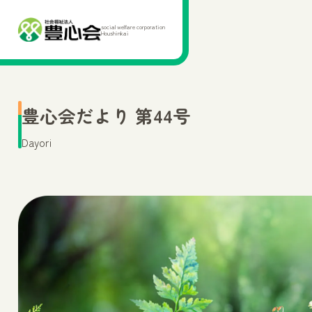
social welfare corporation
Houshinkai
豊心会だより 第44号
Dayori